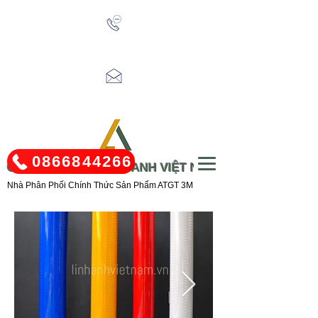
Tel:
0866.844.266
/
0866.803.499
Email:
linhanhvn.sales@gmail.com
0866844266
CÔNG TY TNHH LINH ANH VIỆT NAM
Nhà Phân Phối Chính Thức Sản Phẩm ATGT 3M