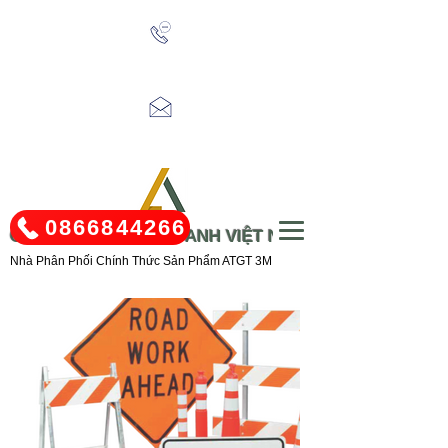
Tel:
0866.844.266
/
0866.803.499
Email:
linhanhvn.sales@gmail.com
0866844266
CÔNG TY TNHH LINH ANH VIỆT NAM
Nhà Phân Phối Chính Thức Sản Phẩm ATGT 3M