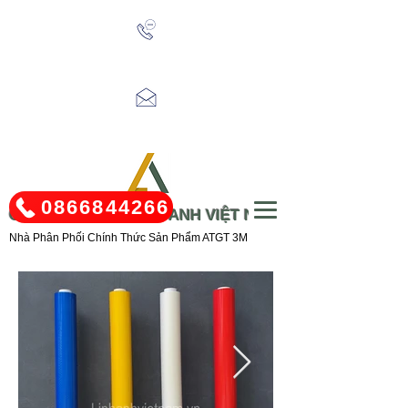
Tel:
0866.844.266
/
0866.803.499
Email:
linhanhvn.sales@gmail.com
0866844266
CÔNG TY TNHH LINH ANH VIỆT NAM
Nhà Phân Phối Chính Thức Sản Phẩm ATGT 3M